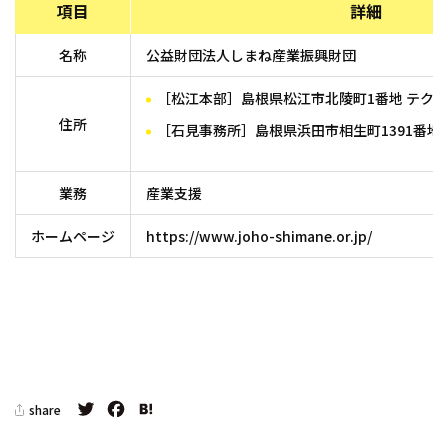
項目
詳細
名称
公益財団法人しまね産業振興財団
［松江本部］島根県松江市北陵町1番地 テク
住所
［石見事務所］
島根県浜田市相生町1391番地
業務
産業支援
ホームページ
https://www.joho-shimane.or.jp/
Twitter
Facebook
Hatena
share