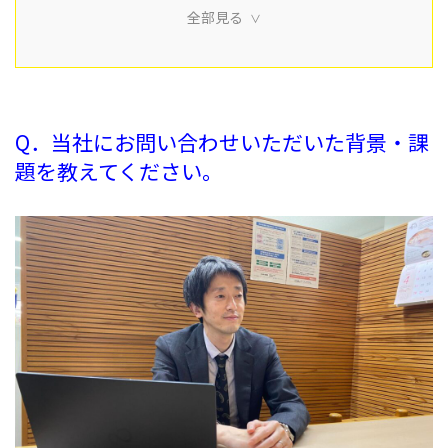
全部見る
▼研修概要
▼研修日程
▼当日の流れ
4.
Q．今後、キントーンにおける取り組みで実施してい
きたいことはありますか？
Q．当社にお問い合わせいただいた背景・課
5.
Q．今回の研修はどのような方におすすめでしょう
題を教えてください。
か？
6.
まとめ
7.
ご紹介させていただいた企業様の概要