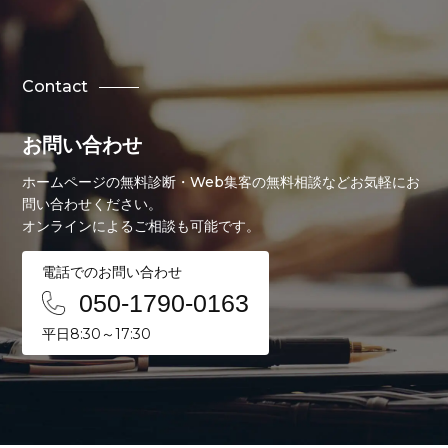
必要かつ適切な措置を実施いたします。
当社は、法令に定める場合を除き、個人情
報をあらかじめ同意を得ることなく第三者
Contact
に提供することはいたしません。また、個
人情報を共同利用する場合には、法令等に
お問い合わせ
定める事項を事前に通知または公表いたし
ます。
ホームページの無料診断・Web集客の無料相談などお気軽にお
当社が個人情報の取扱いを委託する場合
問い合わせください。
は、個人情報の安全管理が図られるよう必
オンラインによるご相談も可能です。
要かつ適切な監督をいたします。
電話でのお問い合わせ
当社は、個人情報の開示、訂正、追加、削
050-1790-0163
除、利用停止、消去ならびに第三者への提
供停止の請求があった場合には、法令等に
平日8:30～17:30
従い適切な措置を講じてまいります。ま
た、個人情報の取扱いへの苦情には適切か
つ迅速な処理に努めてまいります。
当社は、個人情報の保護のための管理体制