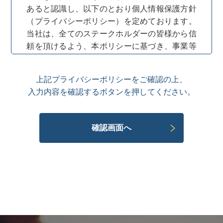
あると認識し、以下のとおり個人情報保護方針
（プライバシーポリシー）を定めております。
当社は、全てのステークホルダーの皆様から信
頼を頂けるよう、本ポリシーに基づき、事業等
の適正かつ円滑な運営を図ってまいります。
上記プライバシーポリシーをご確認の上、
当社は、個人情報の適正な取扱いに関する
入力内容を確認するボタンを押してください。
法令その他の規範を遵守いたします。
当社は、個人情報を適正に取得いたしま
す。また、法令に定める場合を除き、個人
情 報の利用目的をお客様に通知または公
表し、個人情報をその利用目的の範囲内に
おいて使用いたします。
当社は、個人情報を取扱う全ての従業者が
個人情報の保護の重要性を理解し、個人情
報を適切に取扱うよう教育いたします。
当社は、個人情報に関し、不正アクセス、
紛失、改ざん及び漏えい等の防止に努め、