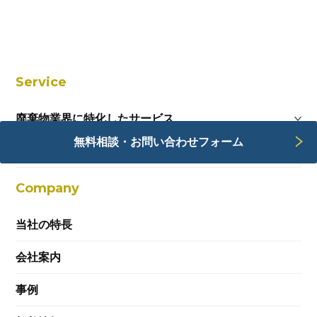
及び取組みを継続的に見直し、その改善に
努めてまいります。
最終改定日：2022年3月31日
Service
島根県松江市北陵町1番地テクノアークしまね
南館 レンタルオフィスE
廃棄物業界に特化したサービス
環境デジタルソリューション株式会社
代表取締役 坂本 貴志
無料相談・お問い合わせフォーム
Webサービス
個人情報の取扱いについて
Company
当社の特長
1.利用目的について
会社案内
当社は、取得いたしました個人情報を、次の目
的で利用いたします。
事例