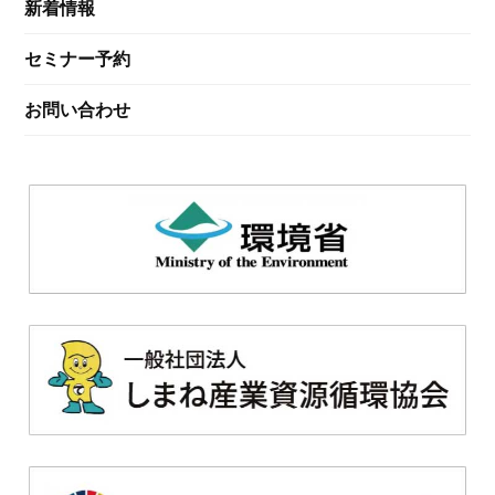
新着情報
当社のサービス・商品に関する取引の履行
及び管理のため
セミナー予約
当社のサービス・商品に関する情報提供及
び提案のため
お問い合わせ
当社のサービス・商品の企画、研究開発及
び販売促進に関する調査のため
当社のサービスの一部について、委託業者
に作業指示をするため
説明会、見学会、展示会及びセミナー等の
イベントのご案内のため
採用活動及び人事管理業務のため
取引先様その他個人情報により識別される
方（以下「ご本人」といいます。）からの
各種問い合わせ、資料請求、契約その他依
頼に対応するため
当社の法令上の権利行使及び義務の履行の
ため
その他上記利用目的に関連または付随する