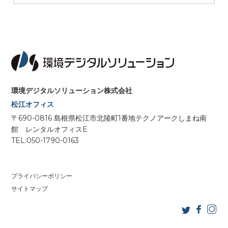
やかに提供者に報告し、提供者の指示に従
って対応いたします｡
当社及び情報提供者は、事故の原因につい
て協議・調査を行い、損害の拡大防止及び
再発防止に必要な措置を講じます｡
漏えい等の事故が当社の責に帰すべきもの
である場合、当社は、事故調査、損害の拡
環境デジタルソリューション株式会社
大を防止するために必要な合理的費用を負
松江オフィス
担いたします｡
〒690-0816 島根県松江市北陵町1番地テクノアークしまね南
当社が、ご本人等の第三者から個人情報に
館 レンタルオフィスE
関する苦情、問合せを受けた場合、この対
TEL:050-1790-0163
応について、提供者と別途協議し対応いた
します。
漏えい等の事故が発生等、個人データの安
プライバシーポリシー
全の確保に係る事態であって個人の権利利
サイトマップ
益を害するおそれが大きいものとして個人
情報保護委員会規則で定めるものが生じた
際には、当社は、個人情報保護委員会規則