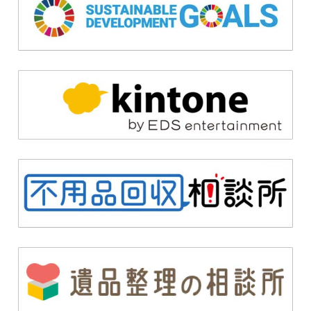
業務のため
2.利用目的の追加･変更について
当社は、個人情報を、通知または公表した目的
の範囲を超えて利用する場合には、その旨をお
知らせいたします。
3.個人情報漏えい時等の対応について
当社は、個人情報に関し、紛失、破壊、改ざ
ん、漏えい等（以下「漏えい等」といいま
す。）の事故が生じた際には下記のとおり必要
かつ適切な措置を実施いたします。
個人情報への不当なアクセスまたは個人情
報の漏えい等の事故が発生した場合は、速